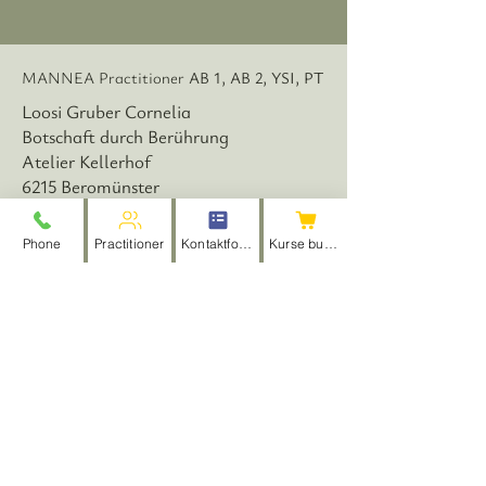
MANNEA Practitioner
AB 1, AB 2, YSI, PT
Loosi Gruber Cornelia
Botschaft durch Berührung
Atelier Kellerhof
6215 Beromünster
cornelia.loosi@hotmail.com
www.massage-message.ch
Phone
Practitioner
Kontaktformular
Kurse buchen
MANNEA Practitioner
AB 1, AB 2, YSI,
PT, KIWU
Fischer Mirjam
Bethlehem 3