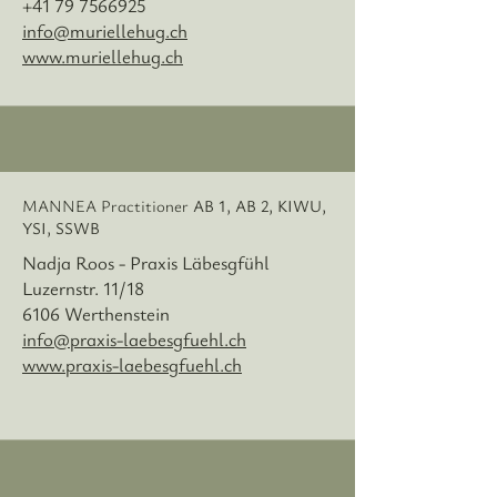
+41 79 7566925
info@muriellehug.ch
www.muriellehug.ch
MANNEA Practitioner
AB 1, AB 2, KIWU,
YSI, SSWB
Nadja Roos - Praxis Läbesgfühl
Luzernstr. 11/18
6106 Werthenstein
info@praxis-laebesgfuehl.ch
www.praxis-laebesgfuehl.ch