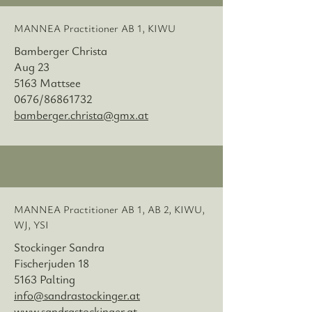
MANNEA Practitioner
AB 1, KIWU
Bamberger Christa
Aug 23
5163 Mattsee
0676/86861732
bamberger.christa@gmx.at
MANNEA Practitioner
AB 1, AB 2, KIWU,
WJ, YSI
Stockinger Sandra
Fischerjuden 18
5163 Palting
info@sandrastockinger.at
www.sandrastockinger.at