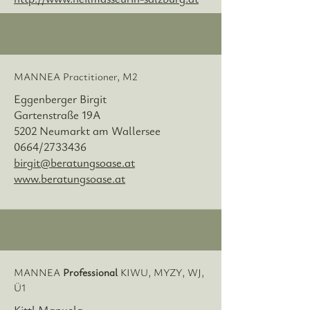
MANNEA Practitioner, M2
Eggenberger Birgit
Gartenstraße 19A
5202 Neumarkt am Wallersee
0664/2733436
birgit@beratungsoase.at
www.beratungsoase.at
MANNEA
Professional
KIWU, MYZY, WJ,
Ü1
Kittl Manuela