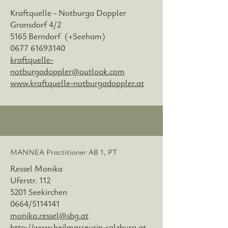
Kraftquelle - Notburga Doppler
Gransdorf 4/2
5165 Berndorf (+Seeham)
0677 61693140
kraftquelle-
notburgadoppler@outlook.com
www.kraftquelle-notburgadoppler.at
MANNEA Practitioner AB 1, PT
Ressel Monika
Uferstr. 112
5201 Seekirchen
0664/5114141
monika.ressel@sbg.at
http://www.heilmasseurin-salzburg.at