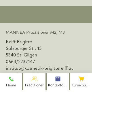
MANNEA Practitioner M2, M3
Reiff Brigitte
Salzburger Str. 15
5340 St. Gilgen
0664/2237147
institut@kosmetik-brigittereiff.at
www.kosmetik-brigittereiff.at
Phone
Practitioner
Kontaktformular
Kurse buchen
MANNEA Practitioner
AB1, PT, YSI
Wallinger Andrea
Markt 94