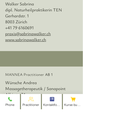
Walker Sabrina
dipl. Naturheilpraktikerin TEN
Gerhardstr. 1
8003 Zürich
+41 79 6160691
praxis@sabrinawalker.ch
www.sabrinawalker.ch
MANNEA Practitioner
AB 1
Wünsche Andrea
Massagetherapeutik / Sanapoint
Albisstr. 74
8038 Zürich
Phone
Practitioner
Kontaktformular
Kurse buchen
+41 79 8187228
info@massagetherapeutik.ch