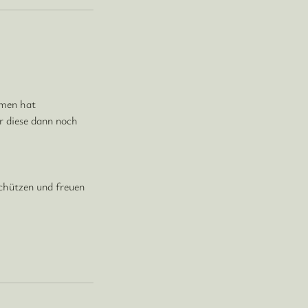
mmen hat
r diese dann noch
m
chützen und freuen