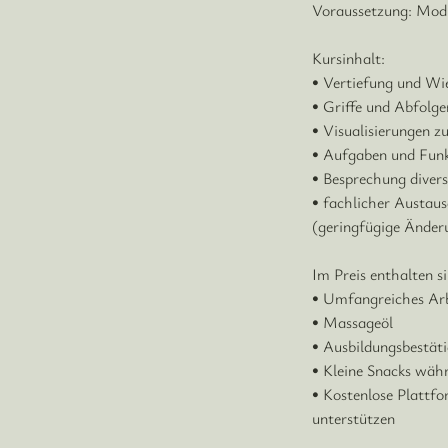
Voraussetzung: Mo
Kursinhalt:
• Vertiefung und W
• Griffe und Abfolge
• Visualisierungen 
• Aufgaben und Fun
• Besprechung diverse
• fachlicher Austau
(geringfügige Änder
Im Preis enthalten si
• Umfangreiches Ar
• Massageöl
• Ausbildungsbestät
• Kleine Snacks wäh
• Kostenlose Plattf
unterstützen