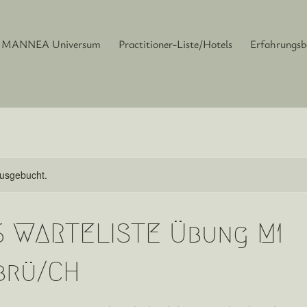
MANNEA Universum
Practitioner-Liste/Hotels
Erfahrungsb
ausgebucht.
26 WARTELISTE Übung M1
brü/CH