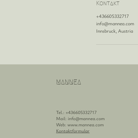
Kontakt
+436605332717
info@mannea.com
Innsbruck, Austria
MANNEA
Tel.:
+436605332717
Mail:
info@mannea.com
Web:
www.mannea.com
Kontaktformular