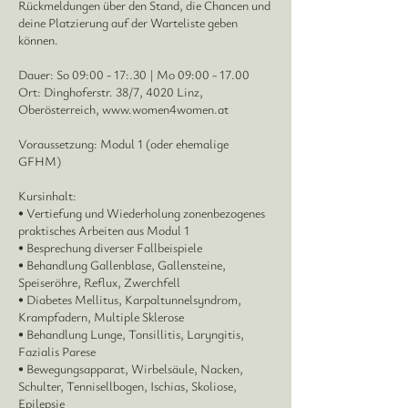
Rückmeldungen über den Stand, die Chancen und
deine Platzierung auf der Warteliste geben
können.
Dauer: So 09:00 - 17:.30 | Mo 09:00 - 17.00
Ort: Dinghoferstr. 38/7, 4020 Linz,
Oberösterreich, www.women4women.at
Voraussetzung: Modul 1 (oder ehemalige
GFHM)
Kursinhalt:
• Vertiefung und Wiederholung zonenbezogenes
praktisches Arbeiten aus Modul 1
• Besprechung diverser Fallbeispiele
• Behandlung Gallenblase, Gallensteine,
Speiseröhre, Reflux, Zwerchfell
• Diabetes Mellitus, Karpaltunnelsyndrom,
Krampfadern, Multiple Sklerose
• Behandlung Lunge, Tonsillitis, Laryngitis,
Fazialis Parese
• Bewegungsapparat, Wirbelsäule, Nacken,
Schulter, Tennisellbogen, Ischias, Skoliose,
Epilepsie