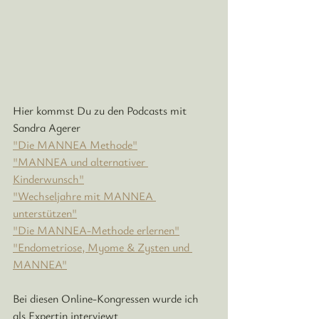
Hier kommst Du zu den Podcasts mit 
Sandra Agerer
"Die MANNEA Methode"
"MANNEA und alternativer 
Kinderwunsch"
"Wechseljahre mit MANNEA 
unterstützen"
"Die MANNEA-Methode erlernen"
"Endometriose, Myome & Zysten und 
MANNEA"
Bei diesen Online-Kongressen wurde ich 
als Expertin interviewt